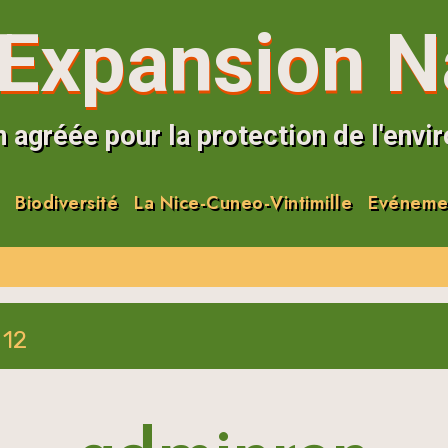
Expansion N
 agréée pour la protection de l'env
Biodiversité
La Nice-Cuneo-Vintimille
Evéneme
 12