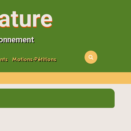
ature
ironnement
nts
Motions-Pétitions