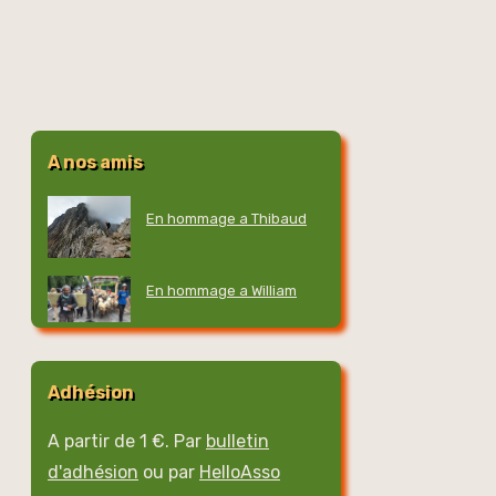
A nos amis
En hommage a Thibaud
En hommage a William
Adhésion
A partir de 1 €. Par
bulletin
d'adhésion
ou par
HelloAsso