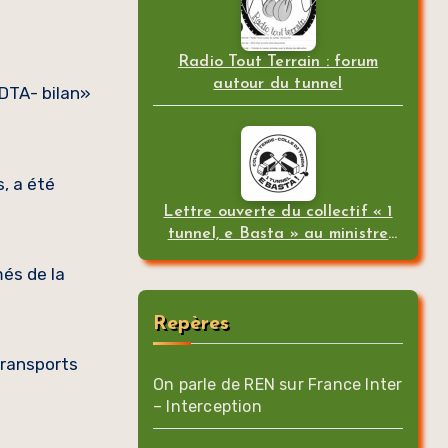
Radio Tout Terrain : forum
autour du tunnel
 DTA- bilan»
, a été
Lettre ouverte du collectif « 1
tunnel, e Basta » au ministre
des transports
més de la
Repères
transports
On parle de REN sur France Inter
– Interception