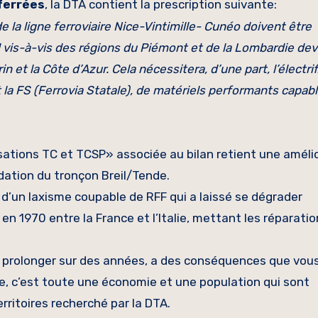
ferrées
, la DTA contient la prescription suivante:
a ligne ferroviaire Nice-Vintimille- Cunéo doivent être
ral vis-à-vis des régions du Piémont et de la Lombardie dev
 et la Côte d’Azur. Cela nécessitera, d’une part, l’électrif
et la FS (Ferrovia Statale), de matériels performants capab
sations TC et TCSP» associée au bilan retient une amélio
adation du tronçon Breil/Tende.
ôt d’un laxisme coupable de RFF qui a laissé se dégrader
en 1970 entre la France et l’Italie, mettant les réparatio
d prolonger sur des années, a des conséquences que vou
te, c’est toute une économie et une population qui sont
erritoires recherché par la DTA.