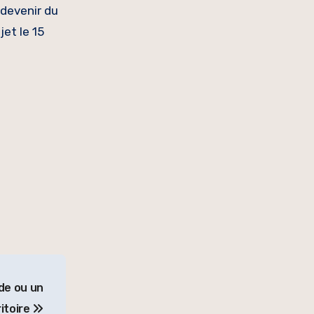
 devenir du
jet le 15
de ou un
itoire