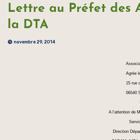
Lettre au Préfet des 
la DTA
novembre 29, 2014
Associ
Agrée l
15 rue 
06540 
A l’attention de 
Servi
Direction Dépar