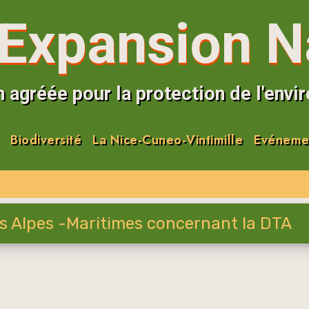
Expansion N
 agréée pour la protection de l'env
Biodiversité
La Nice-Cuneo-Vintimille
Evéneme
es Alpes -Maritimes concernant la DTA