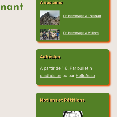
A nos amis
rnant
En hommage a Thibaud
En hommage a William
Adhésion
A partir de 1 €. Par
bulletin
d'adhésion
ou par
HelloAsso
Motions et Pétitions