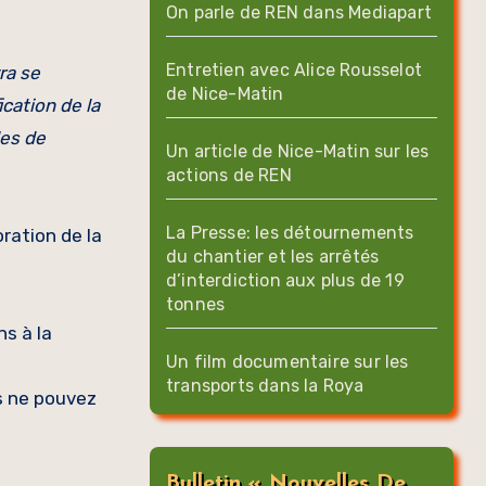
On parle de REN dans Mediapart
Entretien avec Alice Rousselot
ra se
de Nice-Matin
ication de la
les de
Un article de Nice-Matin sur les
actions de REN
La Presse: les détournements
ration de la
du chantier et les arrêtés
d’interdiction aux plus de 19
tonnes
ns à la
Un film documentaire sur les
transports dans la Roya
s ne pouvez
Bulletin « Nouvelles De