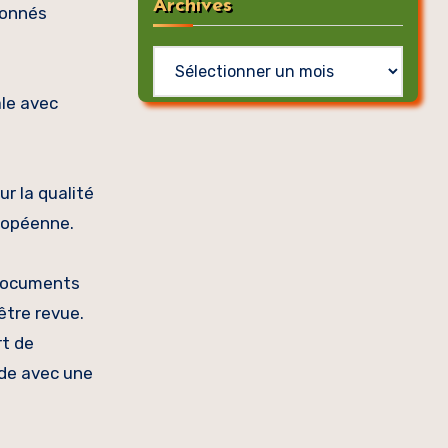
Archives
donnés
Archives
ale avec
r la qualité
uropéenne.
 documents
être revue.
rt de
ude avec une