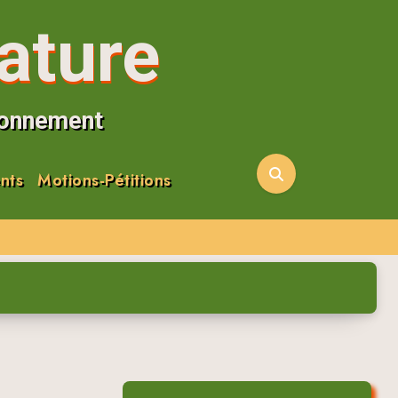
ature
ironnement
nts
Motions-Pétitions