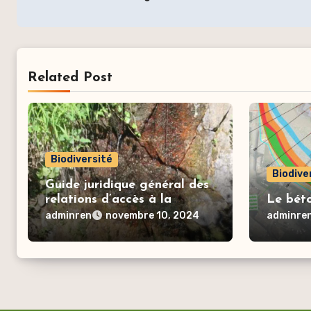
l’article
Related Post
Biodiversité
Biodive
Guide juridique général des
relations d’accès à la
Le bét
ressource en eau
adminren
adminre
novembre 10, 2024