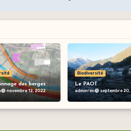
rsité
Biodiversité
onnage des berges
Le PAOT
n
adminren
novembre 12, 2022
septembre 20,