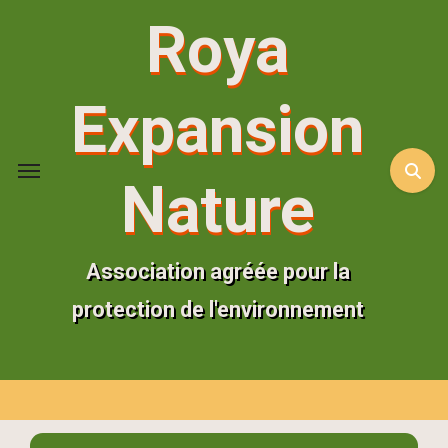
Aller
Roya
au
contenu
principal
Expansion
Nature
Association agréée pour la
protection de l'environnement