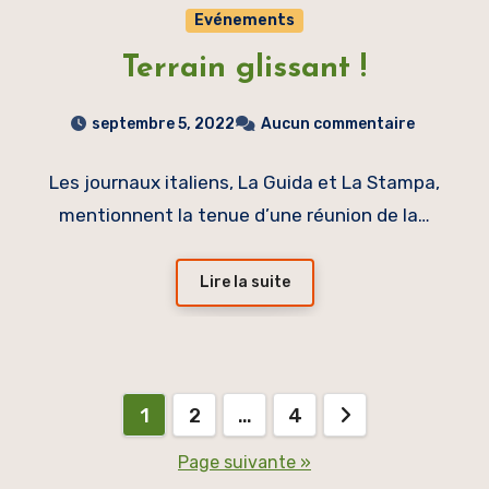
Evénements
Terrain glissant !
septembre 5, 2022
Aucun commentaire
Les journaux italiens, La Guida et La Stampa,
mentionnent la tenue d’une réunion de la…
Lire la suite
Pagination
1
2
…
4
des
Page suivante »