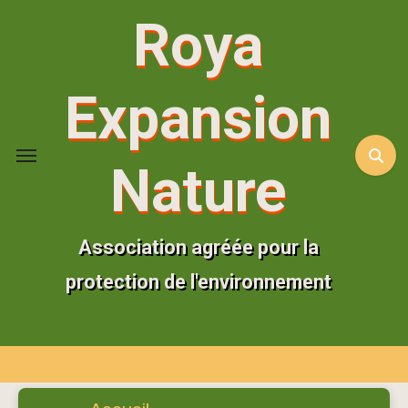
Aller
Roya
au
contenu
principal
Expansion
Nature
Association agréée pour la
protection de l'environnement