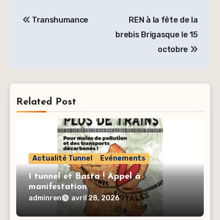
Navigation
Transhumance
REN à la fête de la
de
brebis Brigasque le 15
l’article
octobre
Related Post
Actualité Tunnel
Evénements
1 tunnel et Basta ! Appel à
manifestation
adminren
avril 28, 2026