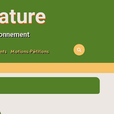
ature
ironnement
nts
Motions-Pétitions