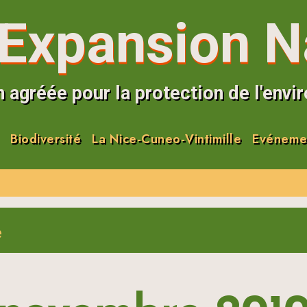
Expansion N
 agréée pour la protection de l'env
Biodiversité
La Nice-Cuneo-Vintimille
Evéneme
e