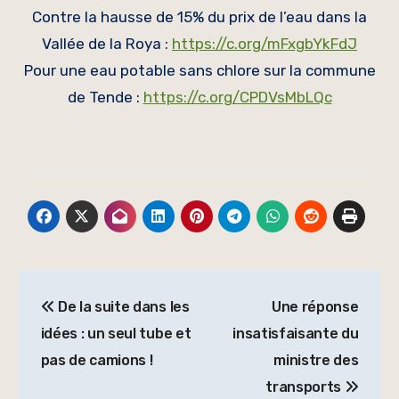
Contre la hausse de 15% du prix de l’eau dans la
Vallée de la Roya :
https://c.org/mFxgbYkFdJ
Pour une eau potable sans chlore sur la commune
de Tende :
https://c.org/CPDVsMbLQc
Navigation
De la suite dans les
Une réponse
de
idées : un seul tube et
insatisfaisante du
l’article
pas de camions !
ministre des
transports