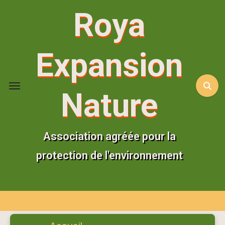
Aller
Roya
au
contenu
principal
Expansion
Nature
Association agréée pour la
protection de l'environnement