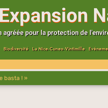
Expansion N
 agréée pour la protection de l'env
Biodiversité
La Nice-Cuneo-Vintimille
Evéneme
 e basta ! »