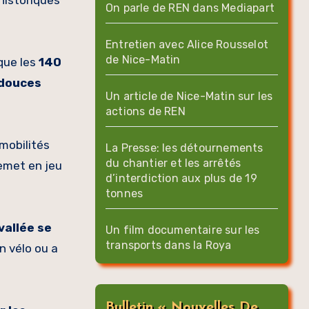
 historiques
On parle de REN dans Mediapart
Entretien avec Alice Rousselot
de Nice-Matin
que les
140
 douces
Un article de Nice-Matin sur les
actions de REN
 mobilités
La Presse: les détournements
du chantier et les arrêtés
emet en jeu
d’interdiction aux plus de 19
tonnes
vallée se
Un film documentaire sur les
transports dans la Roya
en vélo ou a
Bulletin « Nouvelles De