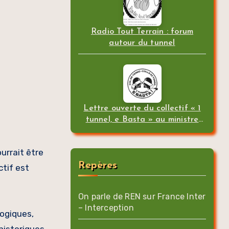
Radio Tout Terrain : forum
autour du tunnel
Lettre ouverte du collectif « 1
tunnel, e Basta » au ministre
des transports
ourrait être
Repères
ctif est
On parle de REN sur France Inter
– Interception
logiques,