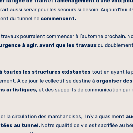
r la ligne de train
et
l’aménagement d’une voix pou
rrait aussi servir pour les secours si besoin. Aujourd’hui il 
ent du tunnel ne
commencent.
es travaux pourraient commencer à l’automne prochain. N
urgence à agir
,
avant que les travaux
du doublement
 à toutes les structures existantes
tout en ayant la p
ement. A ce jour, le collectif se destine à
organiser des
ns artistiques,
et des supports de communication par r
er la circulation des marchandises, il n’y a quasiment
au
tées au tunnel.
Notre qualité de vie est sacrifiée au bé