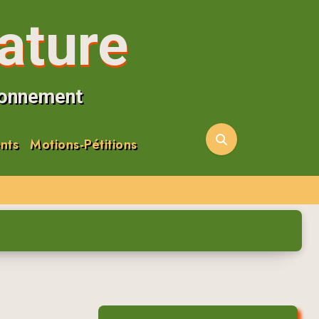
ature
ironnement
nts
Motions-Pétitions