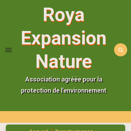
Aller
Roya
au
contenu
principal
Expansion
Nature
Association agréée pour la
protection de l'environnement